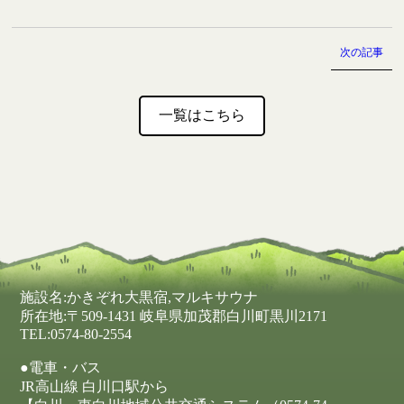
前
次の記事
後
の
一覧はこちら
記
事
へ
の
リ
施設名:かきぞれ大黒宿,マルキサウナ
ン
所在地:〒509-1431 岐阜県加茂郡白川町黒川2171
ク
TEL:0574-80-2554
●電車・バス
JR高山線 白川口駅から